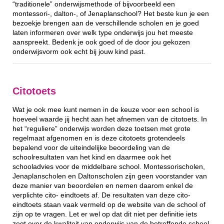
“traditionele” onderwijsmethode of bijvoorbeeld een
montessori-, dalton-, of Jenaplanschool? Het beste kun je een
bezoekje brengen aan de verschillende scholen en je goed
laten informeren over welk type onderwijs jou het meeste
aanspreekt. Bedenk je ook goed of de door jou gekozen
onderwijsvorm ook echt bij jouw kind past.
Citotoets
Wat je ook mee kunt nemen in de keuze voor een school is
hoeveel waarde jij hecht aan het afnemen van de citotoets. In
het “reguliere” onderwijs worden deze toetsen met grote
regelmaat afgenomen en is deze citotoets grotendeels
bepalend voor de uiteindelijke beoordeling van de
schoolresultaten van het kind en daarmee ook het
schooladvies voor de middelbare school. Montessorischolen,
Jenaplanscholen en Daltonscholen zijn geen voorstander van
deze manier van beoordelen en nemen daarom enkel de
verplichte cito- eindtoets af. De resultaten van deze cito-
eindtoets staan vaak vermeld op de website van de school of
zijn op te vragen. Let er wel op dat dit niet per definitie iets
zegt over de kwaliteit van onderwijs van de betreffende school.