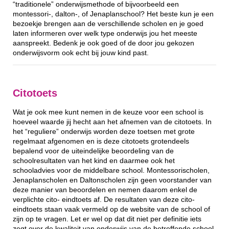
“traditionele” onderwijsmethode of bijvoorbeeld een
montessori-, dalton-, of Jenaplanschool? Het beste kun je een
bezoekje brengen aan de verschillende scholen en je goed
laten informeren over welk type onderwijs jou het meeste
aanspreekt. Bedenk je ook goed of de door jou gekozen
onderwijsvorm ook echt bij jouw kind past.
Citotoets
Wat je ook mee kunt nemen in de keuze voor een school is
hoeveel waarde jij hecht aan het afnemen van de citotoets. In
het “reguliere” onderwijs worden deze toetsen met grote
regelmaat afgenomen en is deze citotoets grotendeels
bepalend voor de uiteindelijke beoordeling van de
schoolresultaten van het kind en daarmee ook het
schooladvies voor de middelbare school. Montessorischolen,
Jenaplanscholen en Daltonscholen zijn geen voorstander van
deze manier van beoordelen en nemen daarom enkel de
verplichte cito- eindtoets af. De resultaten van deze cito-
eindtoets staan vaak vermeld op de website van de school of
zijn op te vragen. Let er wel op dat dit niet per definitie iets
zegt over de kwaliteit van onderwijs van de betreffende school.