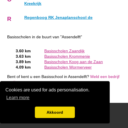
Kreekrijk
Regenboog RK Jenaplanschool de
R
Basisscholen in de buurt van "Assendelft"
3.60 km
Basisscholen Zaandijk
3.63 km
Basisscholen Krommenie
3.89 km
Basisscholen Koog aan de Zaan
4.09 km
Basisscholen Wormerveer
Bent of kent u een Basisschool in Assendelft?
Meld een bedrijf
gratis aan
Cookies are used for ads personalisation.
Learn more
friends
Akkoord
Disclaimer