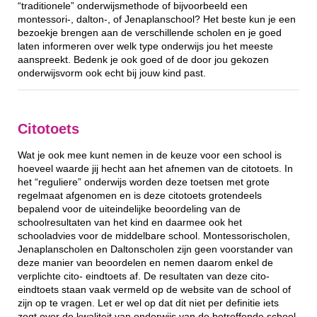
“traditionele” onderwijsmethode of bijvoorbeeld een
montessori-, dalton-, of Jenaplanschool? Het beste kun je een
bezoekje brengen aan de verschillende scholen en je goed
laten informeren over welk type onderwijs jou het meeste
aanspreekt. Bedenk je ook goed of de door jou gekozen
onderwijsvorm ook echt bij jouw kind past.
Citotoets
Wat je ook mee kunt nemen in de keuze voor een school is
hoeveel waarde jij hecht aan het afnemen van de citotoets. In
het “reguliere” onderwijs worden deze toetsen met grote
regelmaat afgenomen en is deze citotoets grotendeels
bepalend voor de uiteindelijke beoordeling van de
schoolresultaten van het kind en daarmee ook het
schooladvies voor de middelbare school. Montessorischolen,
Jenaplanscholen en Daltonscholen zijn geen voorstander van
deze manier van beoordelen en nemen daarom enkel de
verplichte cito- eindtoets af. De resultaten van deze cito-
eindtoets staan vaak vermeld op de website van de school of
zijn op te vragen. Let er wel op dat dit niet per definitie iets
zegt over de kwaliteit van onderwijs van de betreffende school.