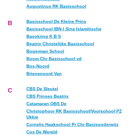
Augustinus RK Basisschool
Basisschool De Kleine Prins
B
Basisschool IBN-I Sina Islamitische
Bavokring K B S
Beatrix Christelijke Basisschool
Bogerman School
Boom Chr Basisschool vd
Bos-Noord
Brienenoord Van
CBS De Sleutel
C
CBS Prinses Beatrix
Catamaran OBS De
Christophoor RK Basisschool/Voorschool PZ
Ukkie
Cornelis Haakschool Pr Chr Basisonderwijs
Cos De Wereld