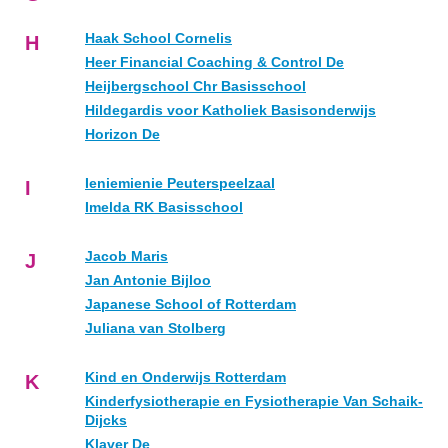
Haak School Cornelis
H
Heer Financial Coaching & Control De
Heijbergschool Chr Basisschool
Hildegardis voor Katholiek Basisonderwijs
Horizon De
Ieniemienie Peuterspeelzaal
I
Imelda RK Basisschool
Jacob Maris
J
Jan Antonie Bijloo
Japanese School of Rotterdam
Juliana van Stolberg
Kind en Onderwijs Rotterdam
K
Kinderfysiotherapie en Fysiotherapie Van Schaik-
Dijcks
Klaver De