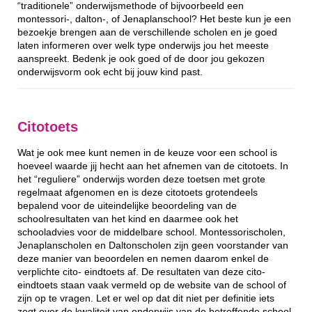
“traditionele” onderwijsmethode of bijvoorbeeld een
montessori-, dalton-, of Jenaplanschool? Het beste kun je een
bezoekje brengen aan de verschillende scholen en je goed
laten informeren over welk type onderwijs jou het meeste
aanspreekt. Bedenk je ook goed of de door jou gekozen
onderwijsvorm ook echt bij jouw kind past.
Citotoets
Wat je ook mee kunt nemen in de keuze voor een school is
hoeveel waarde jij hecht aan het afnemen van de citotoets. In
het “reguliere” onderwijs worden deze toetsen met grote
regelmaat afgenomen en is deze citotoets grotendeels
bepalend voor de uiteindelijke beoordeling van de
schoolresultaten van het kind en daarmee ook het
schooladvies voor de middelbare school. Montessorischolen,
Jenaplanscholen en Daltonscholen zijn geen voorstander van
deze manier van beoordelen en nemen daarom enkel de
verplichte cito- eindtoets af. De resultaten van deze cito-
eindtoets staan vaak vermeld op de website van de school of
zijn op te vragen. Let er wel op dat dit niet per definitie iets
zegt over de kwaliteit van onderwijs van de betreffende school.