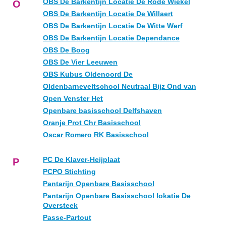
OBS De Barkentijn Locatie De Rode Wiekel
O
OBS De Barkentijn Locatie De Willaert
OBS De Barkentijn Locatie De Witte Werf
OBS De Barkentijn Locatie Dependance
OBS De Boog
OBS De Vier Leeuwen
OBS Kubus Oldenoord De
Oldenbarneveltschool Neutraal Bijz Ond van
Open Venster Het
Openbare basisschool Delfshaven
Oranje Prot Chr Basisschool
Oscar Romero RK Basisschool
PC De Klaver-Heijplaat
P
PCPO Stichting
Pantarijn Openbare Basisschool
Pantarijn Openbare Basisschool lokatie De
Oversteek
Passe-Partout