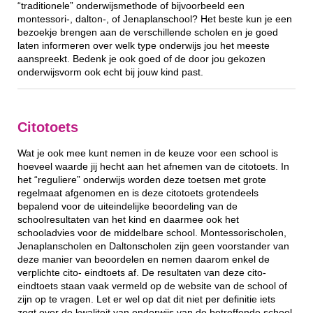
“traditionele” onderwijsmethode of bijvoorbeeld een
montessori-, dalton-, of Jenaplanschool? Het beste kun je een
bezoekje brengen aan de verschillende scholen en je goed
laten informeren over welk type onderwijs jou het meeste
aanspreekt. Bedenk je ook goed of de door jou gekozen
onderwijsvorm ook echt bij jouw kind past.
Citotoets
Wat je ook mee kunt nemen in de keuze voor een school is
hoeveel waarde jij hecht aan het afnemen van de citotoets. In
het “reguliere” onderwijs worden deze toetsen met grote
regelmaat afgenomen en is deze citotoets grotendeels
bepalend voor de uiteindelijke beoordeling van de
schoolresultaten van het kind en daarmee ook het
schooladvies voor de middelbare school. Montessorischolen,
Jenaplanscholen en Daltonscholen zijn geen voorstander van
deze manier van beoordelen en nemen daarom enkel de
verplichte cito- eindtoets af. De resultaten van deze cito-
eindtoets staan vaak vermeld op de website van de school of
zijn op te vragen. Let er wel op dat dit niet per definitie iets
zegt over de kwaliteit van onderwijs van de betreffende school.