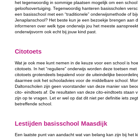
het tegenwoordig in sommige plaatsen mogelijk om een school 
geloofsovertuiging. Tegenwoordig hanteren basisscholen versc
een basisschool met een “traditionele” onderwijsmethode of bij
Jenaplanschool? Het beste kun je een bezoekje brengen aan de
informeren over welk type onderwijs jou het meeste aanspreek
onderwijsvorm ook echt bij jouw kind past.
Citotoets
Wat je ook mee kunt nemen in de keuze voor een school is hoe
citotoets. In het “reguliere” onderwijs worden deze toetsen m
citotoets grotendeels bepalend voor de uiteindelijke beoordeli
daarmee ook het schooladvies voor de middelbare school. Mon
Daltonscholen zijn geen voorstander van deze manier van beo
cito- eindtoets af. De resultaten van deze cito-eindtoets staan
zijn op te vragen. Let er wel op dat dit niet per definitie iets ze
betreffende school.
Lestijden basisschool Maasdijk
Een laatste punt van aandacht wat van belang kan zijn bij het k