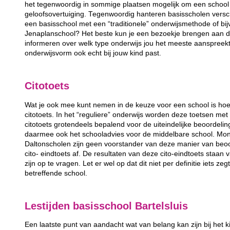
het tegenwoordig in sommige plaatsen mogelijk om een school 
geloofsovertuiging. Tegenwoordig hanteren basisscholen versc
een basisschool met een “traditionele” onderwijsmethode of bij
Jenaplanschool? Het beste kun je een bezoekje brengen aan de
informeren over welk type onderwijs jou het meeste aanspreek
onderwijsvorm ook echt bij jouw kind past.
Citotoets
Wat je ook mee kunt nemen in de keuze voor een school is hoe
citotoets. In het “reguliere” onderwijs worden deze toetsen m
citotoets grotendeels bepalend voor de uiteindelijke beoordeli
daarmee ook het schooladvies voor de middelbare school. Mon
Daltonscholen zijn geen voorstander van deze manier van beo
cito- eindtoets af. De resultaten van deze cito-eindtoets staan
zijn op te vragen. Let er wel op dat dit niet per definitie iets ze
betreffende school.
Lestijden basisschool Bartelsluis
Een laatste punt van aandacht wat van belang kan zijn bij het k