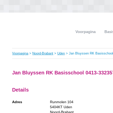
Voorpagina
Basi
Voorpagina
>
Noord-Brabant
>
Uden
> Jan Bluyssen RK Basisschoo
Jan Bluyssen RK Basisschool 0413-332357
Details
Adres
Runmolen 104
5404KT
Uden
Noord-Brabant