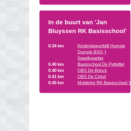
In de buurt van 'Jan
Bluyssen RK Basisschool'
0.34 km
Kinderdagverblijf Humpie
Dumpie BSO 't
Speelkwartier
0.40 km
Basisschool De Petteflet
0.40 km
OBS De Brinck
0.41 km
OBS De Cirkel
0.45 km
Mulderke RK Basisschool 't