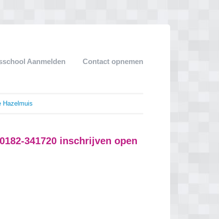
sschool Aanmelden
Contact opnemen
e Hazelmuis
 0182-341720 inschrijven open