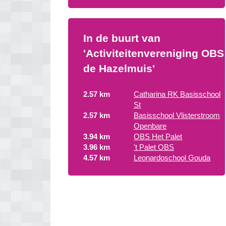
In de buurt van
'Activiteitenvereniging OBS
de Hazelmuis'
2.57 km
Catharina RK Basisschool
St
2.57 km
Basisschool Vlisterstroom
Openbare
3.94 km
OBS Het Palet
3.96 km
't Palet OBS
4.57 km
Leonardoschool Gouda