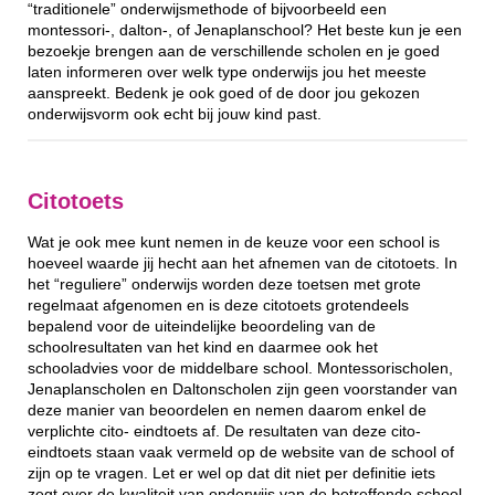
“traditionele” onderwijsmethode of bijvoorbeeld een
montessori-, dalton-, of Jenaplanschool? Het beste kun je een
bezoekje brengen aan de verschillende scholen en je goed
laten informeren over welk type onderwijs jou het meeste
aanspreekt. Bedenk je ook goed of de door jou gekozen
onderwijsvorm ook echt bij jouw kind past.
Citotoets
Wat je ook mee kunt nemen in de keuze voor een school is
hoeveel waarde jij hecht aan het afnemen van de citotoets. In
het “reguliere” onderwijs worden deze toetsen met grote
regelmaat afgenomen en is deze citotoets grotendeels
bepalend voor de uiteindelijke beoordeling van de
schoolresultaten van het kind en daarmee ook het
schooladvies voor de middelbare school. Montessorischolen,
Jenaplanscholen en Daltonscholen zijn geen voorstander van
deze manier van beoordelen en nemen daarom enkel de
verplichte cito- eindtoets af. De resultaten van deze cito-
eindtoets staan vaak vermeld op de website van de school of
zijn op te vragen. Let er wel op dat dit niet per definitie iets
zegt over de kwaliteit van onderwijs van de betreffende school.