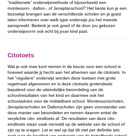
“traditionele” onderwijsmethode of bijvoorbeeld een
montessori-, dalton-, of Jenaplanschool? Het beste kun je een
bezoekje brengen aan de verschillende scholen en je goed
laten informeren over welk type onderwijs jou het meeste
aanspreekt. Bedenk je ook goed of de door jou gekozen
onderwijsvorm ook echt bij jouw kind past.
Citotoets
Wat je ook mee kunt nemen in de keuze voor een school is
hoeveel waarde jij hecht aan het afnemen van de citotoets. In
het “reguliere” onderwijs worden deze toetsen met grote
regelmaat afgenomen en is deze citotoets grotendeels
bepalend voor de uiteindelijke beoordeling van de
schoolresultaten van het kind en daarmee ook het
schooladvies voor de middelbare school. Montessorischolen,
Jenaplanscholen en Daltonscholen zijn geen voorstander van
deze manier van beoordelen en nemen daarom enkel de
verplichte cito- eindtoets af. De resultaten van deze cito-
eindtoets staan vaak vermeld op de website van de school of
zijn op te vragen. Let er wel op dat dit niet per definitie iets
zegt over de kwaliteit van onderwijs van de betreffende school.