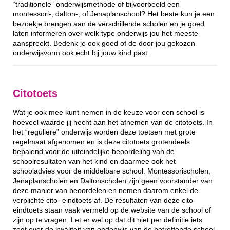
“traditionele” onderwijsmethode of bijvoorbeeld een
montessori-, dalton-, of Jenaplanschool? Het beste kun je een
bezoekje brengen aan de verschillende scholen en je goed
laten informeren over welk type onderwijs jou het meeste
aanspreekt. Bedenk je ook goed of de door jou gekozen
onderwijsvorm ook echt bij jouw kind past.
Citotoets
Wat je ook mee kunt nemen in de keuze voor een school is
hoeveel waarde jij hecht aan het afnemen van de citotoets. In
het “reguliere” onderwijs worden deze toetsen met grote
regelmaat afgenomen en is deze citotoets grotendeels
bepalend voor de uiteindelijke beoordeling van de
schoolresultaten van het kind en daarmee ook het
schooladvies voor de middelbare school. Montessorischolen,
Jenaplanscholen en Daltonscholen zijn geen voorstander van
deze manier van beoordelen en nemen daarom enkel de
verplichte cito- eindtoets af. De resultaten van deze cito-
eindtoets staan vaak vermeld op de website van de school of
zijn op te vragen. Let er wel op dat dit niet per definitie iets
zegt over de kwaliteit van onderwijs van de betreffende school.