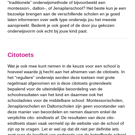
“traditionele” onderwijsmethode of bijvoorbeeld een
montessori-, dalton-, of Jenaplanschool? Het beste kun je een
bezoekje brengen aan de verschillende scholen en je goed
laten informeren over welk type onderwijs jou het meeste
aanspreekt. Bedenk je ook goed of de door jou gekozen
onderwijsvorm ook echt bij jouw kind past.
Citotoets
Wat je ook mee kunt nemen in de keuze voor een school is
hoeveel waarde jij hecht aan het afnemen van de citotoets. In
het “reguliere” onderwijs worden deze toetsen met grote
regelmaat afgenomen en is deze citotoets grotendeels
bepalend voor de uiteindelijke beoordeling van de
schoolresultaten van het kind en daarmee ook het
schooladvies voor de middelbare school. Montessorischolen,
Jenaplanscholen en Daltonscholen zijn geen voorstander van
deze manier van beoordelen en nemen daarom enkel de
verplichte cito- eindtoets af. De resultaten van deze cito-
eindtoets staan vaak vermeld op de website van de school of
zijn op te vragen. Let er wel op dat dit niet per definitie iets
zegt over de kwaliteit van onderwijs van de betreffende school.