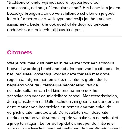
“traditionele” onderwijsmethode of bijvoorbeeld een
montessori-, dalton-, of Jenaplanschool? Het beste kun je een
bezoekje brengen aan de verschillende scholen en je goed
laten informeren over welk type onderwijs jou het meeste
aanspreekt. Bedenk je ook goed of de door jou gekozen
onderwijsvorm ook echt bij jouw kind past.
Citotoets
Wat je ook mee kunt nemen in de keuze voor een school is
hoeveel waarde jij hecht aan het afnemen van de citotoets. In
het “reguliere” onderwijs worden deze toetsen met grote
regelmaat afgenomen en is deze citotoets grotendeels
bepalend voor de uiteindelijke beoordeling van de
schoolresultaten van het kind en daarmee ook het
schooladvies voor de middelbare school. Montessorischolen,
Jenaplanscholen en Daltonscholen zijn geen voorstander van
deze manier van beoordelen en nemen daarom enkel de
verplichte cito- eindtoets af. De resultaten van deze cito-
eindtoets staan vaak vermeld op de website van de school of
zijn op te vragen. Let er wel op dat dit niet per definitie iets
zegt over de kwaliteit van onderwijs van de betreffende school.