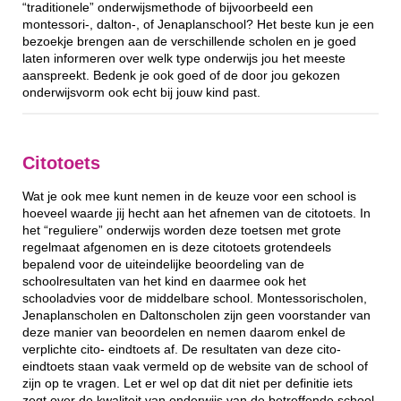
“traditionele” onderwijsmethode of bijvoorbeeld een
montessori-, dalton-, of Jenaplanschool? Het beste kun je een
bezoekje brengen aan de verschillende scholen en je goed
laten informeren over welk type onderwijs jou het meeste
aanspreekt. Bedenk je ook goed of de door jou gekozen
onderwijsvorm ook echt bij jouw kind past.
Citotoets
Wat je ook mee kunt nemen in de keuze voor een school is
hoeveel waarde jij hecht aan het afnemen van de citotoets. In
het “reguliere” onderwijs worden deze toetsen met grote
regelmaat afgenomen en is deze citotoets grotendeels
bepalend voor de uiteindelijke beoordeling van de
schoolresultaten van het kind en daarmee ook het
schooladvies voor de middelbare school. Montessorischolen,
Jenaplanscholen en Daltonscholen zijn geen voorstander van
deze manier van beoordelen en nemen daarom enkel de
verplichte cito- eindtoets af. De resultaten van deze cito-
eindtoets staan vaak vermeld op de website van de school of
zijn op te vragen. Let er wel op dat dit niet per definitie iets
zegt over de kwaliteit van onderwijs van de betreffende school.