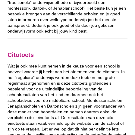
“traditionele” onderwijsmethode of bijvoorbeeld een
montessori-, dalton-, of Jenaplanschool? Het beste kun je een
bezoekje brengen aan de verschillende scholen en je goed
laten informeren over welk type onderwijs jou het meeste
aanspreekt. Bedenk je ook goed of de door jou gekozen
onderwijsvorm ook echt bij jouw kind past.
Citotoets
Wat je ook mee kunt nemen in de keuze voor een school is
hoeveel waarde jij hecht aan het afnemen van de citotoets. In
het “reguliere” onderwijs worden deze toetsen met grote
regelmaat afgenomen en is deze citotoets grotendeels
bepalend voor de uiteindelijke beoordeling van de
schoolresultaten van het kind en daarmee ook het
schooladvies voor de middelbare school. Montessorischolen,
Jenaplanscholen en Daltonscholen zijn geen voorstander van
deze manier van beoordelen en nemen daarom enkel de
verplichte cito- eindtoets af. De resultaten van deze cito-
eindtoets staan vaak vermeld op de website van de school of
zijn op te vragen. Let er wel op dat dit niet per definitie iets
zegt over de kwaliteit van onderwijs van de betreffende school.