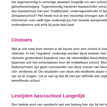
het tegenwoordig in sommige plaatsen mogelijk om een school 
geloofsovertuiging. Tegenwoordig hanteren basisscholen versc
een basisschool met een “traditionele” onderwijsmethode of bij
Jenaplanschool? Het beste kun je een bezoekje brengen aan de
informeren over welk type onderwijs jou het meeste aanspreek
onderwijsvorm ook echt bij jouw kind past.
Citotoets
Wat je ook mee kunt nemen in de keuze voor een school is hoe
citotoets. In het “reguliere” onderwijs worden deze toetsen m
citotoets grotendeels bepalend voor de uiteindelijke beoordeli
daarmee ook het schooladvies voor de middelbare school. Mon
Daltonscholen zijn geen voorstander van deze manier van beo
cito- eindtoets af. De resultaten van deze cito-eindtoets staan
zijn op te vragen. Let er wel op dat dit niet per definitie iets ze
betreffende school.
Lestijden basisschool Langedijk
Een laatste punt van aandacht wat van belang kan zijn bij het k