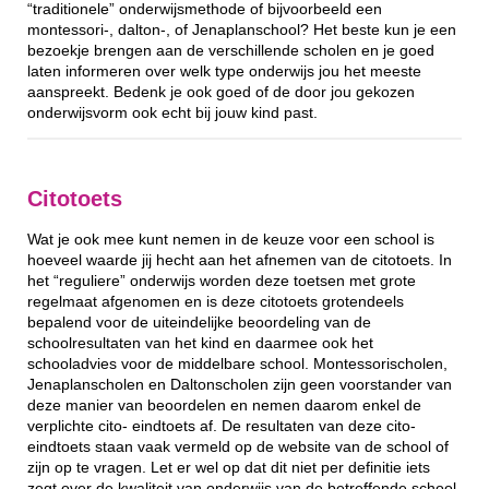
“traditionele” onderwijsmethode of bijvoorbeeld een
montessori-, dalton-, of Jenaplanschool? Het beste kun je een
bezoekje brengen aan de verschillende scholen en je goed
laten informeren over welk type onderwijs jou het meeste
aanspreekt. Bedenk je ook goed of de door jou gekozen
onderwijsvorm ook echt bij jouw kind past.
Citotoets
Wat je ook mee kunt nemen in de keuze voor een school is
hoeveel waarde jij hecht aan het afnemen van de citotoets. In
het “reguliere” onderwijs worden deze toetsen met grote
regelmaat afgenomen en is deze citotoets grotendeels
bepalend voor de uiteindelijke beoordeling van de
schoolresultaten van het kind en daarmee ook het
schooladvies voor de middelbare school. Montessorischolen,
Jenaplanscholen en Daltonscholen zijn geen voorstander van
deze manier van beoordelen en nemen daarom enkel de
verplichte cito- eindtoets af. De resultaten van deze cito-
eindtoets staan vaak vermeld op de website van de school of
zijn op te vragen. Let er wel op dat dit niet per definitie iets
zegt over de kwaliteit van onderwijs van de betreffende school.