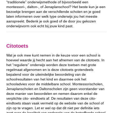
“traditionele” onderwijsmethode of bijvoorbeeld een
montessori-, dalton-, of Jenaplanschool? Het beste kun je een
bezoekje brengen aan de verschillende scholen en je goed
laten informeren over welk type onderwijs jou het meeste
aanspreekt. Bedenk je ook goed of de door jou gekozen
onderwijsvorm ook echt bij jouw kind past.
Citotoets
Wat je ook mee kunt nemen in de keuze voor een school is
hoeveel waarde jij hecht aan het afnemen van de citotoets. In
het “reguliere” onderwijs worden deze toetsen met grote
regelmaat afgenomen en is deze citotoets grotendeels
bepalend voor de uiteindelijke beoordeling van de
schoolresultaten van het kind en daarmee ook het
schooladvies voor de middelbare school. Montessorischolen,
Jenaplanscholen en Daltonscholen zijn geen voorstander van
deze manier van beoordelen en nemen daarom enkel de
verplichte cito- eindtoets af. De resultaten van deze cito-
eindtoets staan vaak vermeld op de website van de school of
zijn op te vragen. Let er wel op dat dit niet per definitie iets
zegt over de kwaliteit van onderwijs van de betreffende school.