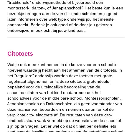
“traditionele” onderwijsmethode of bijvoorbeeld een
montessori-, dalton-, of Jenaplanschool? Het beste kun je een
bezoekje brengen aan de verschillende scholen en je goed
laten informeren over welk type onderwijs jou het meeste
aanspreekt. Bedenk je ook goed of de door jou gekozen
onderwijsvorm ook echt bij jouw kind past.
Citotoets
Wat je ook mee kunt nemen in de keuze voor een school is
hoeveel waarde jij hecht aan het afnemen van de citotoets. In
het “reguliere” onderwijs worden deze toetsen met grote
regelmaat afgenomen en is deze citotoets grotendeels
bepalend voor de uiteindelijke beoordeling van de
schoolresultaten van het kind en daarmee ook het
schooladvies voor de middelbare school. Montessorischolen,
Jenaplanscholen en Daltonscholen zijn geen voorstander van
deze manier van beoordelen en nemen daarom enkel de
verplichte cito- eindtoets af. De resultaten van deze cito-
eindtoets staan vaak vermeld op de website van de school of
zijn op te vragen. Let er wel op dat dit niet per definitie iets
zegt over de kwaliteit van onderwijs van de betreffende school.