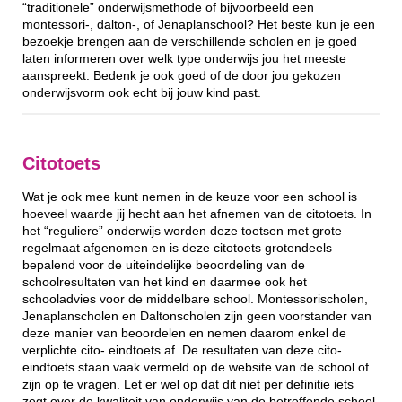
“traditionele” onderwijsmethode of bijvoorbeeld een
montessori-, dalton-, of Jenaplanschool? Het beste kun je een
bezoekje brengen aan de verschillende scholen en je goed
laten informeren over welk type onderwijs jou het meeste
aanspreekt. Bedenk je ook goed of de door jou gekozen
onderwijsvorm ook echt bij jouw kind past.
Citotoets
Wat je ook mee kunt nemen in de keuze voor een school is
hoeveel waarde jij hecht aan het afnemen van de citotoets. In
het “reguliere” onderwijs worden deze toetsen met grote
regelmaat afgenomen en is deze citotoets grotendeels
bepalend voor de uiteindelijke beoordeling van de
schoolresultaten van het kind en daarmee ook het
schooladvies voor de middelbare school. Montessorischolen,
Jenaplanscholen en Daltonscholen zijn geen voorstander van
deze manier van beoordelen en nemen daarom enkel de
verplichte cito- eindtoets af. De resultaten van deze cito-
eindtoets staan vaak vermeld op de website van de school of
zijn op te vragen. Let er wel op dat dit niet per definitie iets
zegt over de kwaliteit van onderwijs van de betreffende school.