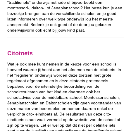
“traditionele” onderwijsmethode of bijvoorbeeld een
montessori-, dalton-, of Jenaplanschool? Het beste kun je een
bezoekje brengen aan de verschillende scholen en je goed
laten informeren over welk type onderwijs jou het meeste
aanspreekt. Bedenk je ook goed of de door jou gekozen
onderwijsvorm ook echt bij jouw kind past.
Citotoets
Wat je ook mee kunt nemen in de keuze voor een school is
hoeveel waarde jij hecht aan het afnemen van de citotoets. In
het “reguliere” onderwijs worden deze toetsen met grote
regelmaat afgenomen en is deze citotoets grotendeels
bepalend voor de uiteindelijke beoordeling van de
schoolresultaten van het kind en daarmee ook het
schooladvies voor de middelbare school. Montessorischolen,
Jenaplanscholen en Daltonscholen zijn geen voorstander van
deze manier van beoordelen en nemen daarom enkel de
verplichte cito- eindtoets af. De resultaten van deze cito-
eindtoets staan vaak vermeld op de website van de school of
zijn op te vragen. Let er wel op dat dit niet per definitie iets
zegt over de kwaliteit van onderwijs van de betreffende school.