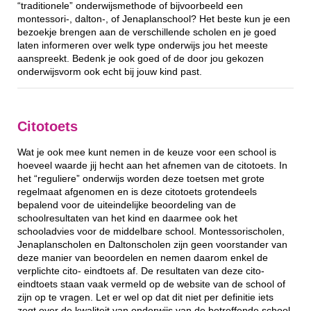
“traditionele” onderwijsmethode of bijvoorbeeld een
montessori-, dalton-, of Jenaplanschool? Het beste kun je een
bezoekje brengen aan de verschillende scholen en je goed
laten informeren over welk type onderwijs jou het meeste
aanspreekt. Bedenk je ook goed of de door jou gekozen
onderwijsvorm ook echt bij jouw kind past.
Citotoets
Wat je ook mee kunt nemen in de keuze voor een school is
hoeveel waarde jij hecht aan het afnemen van de citotoets. In
het “reguliere” onderwijs worden deze toetsen met grote
regelmaat afgenomen en is deze citotoets grotendeels
bepalend voor de uiteindelijke beoordeling van de
schoolresultaten van het kind en daarmee ook het
schooladvies voor de middelbare school. Montessorischolen,
Jenaplanscholen en Daltonscholen zijn geen voorstander van
deze manier van beoordelen en nemen daarom enkel de
verplichte cito- eindtoets af. De resultaten van deze cito-
eindtoets staan vaak vermeld op de website van de school of
zijn op te vragen. Let er wel op dat dit niet per definitie iets
zegt over de kwaliteit van onderwijs van de betreffende school.