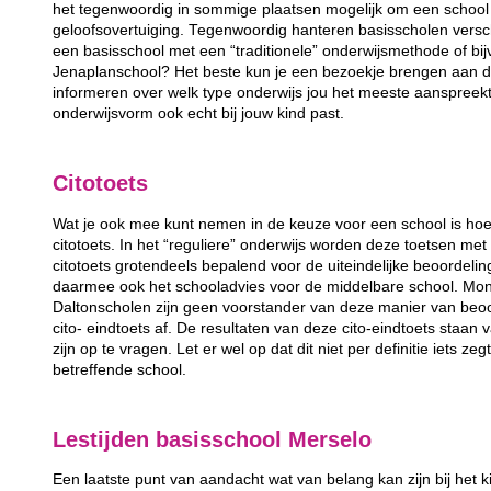
het tegenwoordig in sommige plaatsen mogelijk om een school 
geloofsovertuiging. Tegenwoordig hanteren basisscholen versc
een basisschool met een “traditionele” onderwijsmethode of bij
Jenaplanschool? Het beste kun je een bezoekje brengen aan de
informeren over welk type onderwijs jou het meeste aanspreek
onderwijsvorm ook echt bij jouw kind past.
Citotoets
Wat je ook mee kunt nemen in de keuze voor een school is hoe
citotoets. In het “reguliere” onderwijs worden deze toetsen m
citotoets grotendeels bepalend voor de uiteindelijke beoordeli
daarmee ook het schooladvies voor de middelbare school. Mon
Daltonscholen zijn geen voorstander van deze manier van beo
cito- eindtoets af. De resultaten van deze cito-eindtoets staan
zijn op te vragen. Let er wel op dat dit niet per definitie iets ze
betreffende school.
Lestijden basisschool Merselo
Een laatste punt van aandacht wat van belang kan zijn bij het k