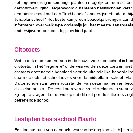
het tegenwoordig in sommige plaatsen mogelijk om een school 
geloofsovertuiging. Tegenwoordig hanteren basisscholen versc
een basisschool met een “traditionele” onderwijsmethode of bij
Jenaplanschool? Het beste kun je een bezoekje brengen aan de
informeren over welk type onderwijs jou het meeste aanspreek
onderwijsvorm ook echt bij jouw kind past.
Citotoets
Wat je ook mee kunt nemen in de keuze voor een school is hoe
citotoets. In het “reguliere” onderwijs worden deze toetsen m
citotoets grotendeels bepalend voor de uiteindelijke beoordeli
daarmee ook het schooladvies voor de middelbare school. Mon
Daltonscholen zijn geen voorstander van deze manier van beo
cito- eindtoets af. De resultaten van deze cito-eindtoets staan
zijn op te vragen. Let er wel op dat dit niet per definitie iets ze
betreffende school.
Lestijden basisschool Baarlo
Een laatste punt van aandacht wat van belang kan zijn bij het k