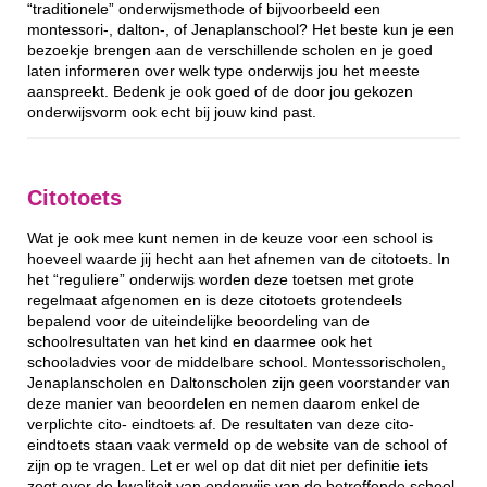
“traditionele” onderwijsmethode of bijvoorbeeld een
montessori-, dalton-, of Jenaplanschool? Het beste kun je een
bezoekje brengen aan de verschillende scholen en je goed
laten informeren over welk type onderwijs jou het meeste
aanspreekt. Bedenk je ook goed of de door jou gekozen
onderwijsvorm ook echt bij jouw kind past.
Citotoets
Wat je ook mee kunt nemen in de keuze voor een school is
hoeveel waarde jij hecht aan het afnemen van de citotoets. In
het “reguliere” onderwijs worden deze toetsen met grote
regelmaat afgenomen en is deze citotoets grotendeels
bepalend voor de uiteindelijke beoordeling van de
schoolresultaten van het kind en daarmee ook het
schooladvies voor de middelbare school. Montessorischolen,
Jenaplanscholen en Daltonscholen zijn geen voorstander van
deze manier van beoordelen en nemen daarom enkel de
verplichte cito- eindtoets af. De resultaten van deze cito-
eindtoets staan vaak vermeld op de website van de school of
zijn op te vragen. Let er wel op dat dit niet per definitie iets
zegt over de kwaliteit van onderwijs van de betreffende school.