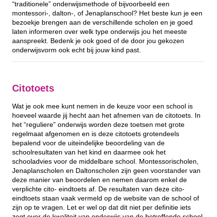
“traditionele” onderwijsmethode of bijvoorbeeld een
montessori-, dalton-, of Jenaplanschool? Het beste kun je een
bezoekje brengen aan de verschillende scholen en je goed
laten informeren over welk type onderwijs jou het meeste
aanspreekt. Bedenk je ook goed of de door jou gekozen
onderwijsvorm ook echt bij jouw kind past.
Citotoets
Wat je ook mee kunt nemen in de keuze voor een school is
hoeveel waarde jij hecht aan het afnemen van de citotoets. In
het “reguliere” onderwijs worden deze toetsen met grote
regelmaat afgenomen en is deze citotoets grotendeels
bepalend voor de uiteindelijke beoordeling van de
schoolresultaten van het kind en daarmee ook het
schooladvies voor de middelbare school. Montessorischolen,
Jenaplanscholen en Daltonscholen zijn geen voorstander van
deze manier van beoordelen en nemen daarom enkel de
verplichte cito- eindtoets af. De resultaten van deze cito-
eindtoets staan vaak vermeld op de website van de school of
zijn op te vragen. Let er wel op dat dit niet per definitie iets
zegt over de kwaliteit van onderwijs van de betreffende school.