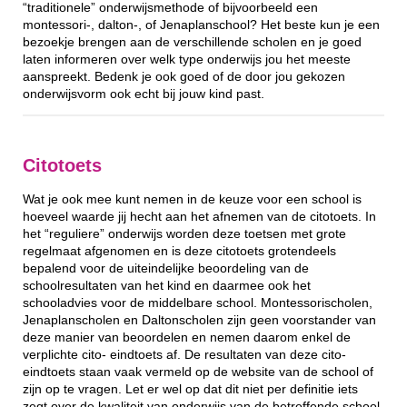
“traditionele” onderwijsmethode of bijvoorbeeld een
montessori-, dalton-, of Jenaplanschool? Het beste kun je een
bezoekje brengen aan de verschillende scholen en je goed
laten informeren over welk type onderwijs jou het meeste
aanspreekt. Bedenk je ook goed of de door jou gekozen
onderwijsvorm ook echt bij jouw kind past.
Citotoets
Wat je ook mee kunt nemen in de keuze voor een school is
hoeveel waarde jij hecht aan het afnemen van de citotoets. In
het “reguliere” onderwijs worden deze toetsen met grote
regelmaat afgenomen en is deze citotoets grotendeels
bepalend voor de uiteindelijke beoordeling van de
schoolresultaten van het kind en daarmee ook het
schooladvies voor de middelbare school. Montessorischolen,
Jenaplanscholen en Daltonscholen zijn geen voorstander van
deze manier van beoordelen en nemen daarom enkel de
verplichte cito- eindtoets af. De resultaten van deze cito-
eindtoets staan vaak vermeld op de website van de school of
zijn op te vragen. Let er wel op dat dit niet per definitie iets
zegt over de kwaliteit van onderwijs van de betreffende school.