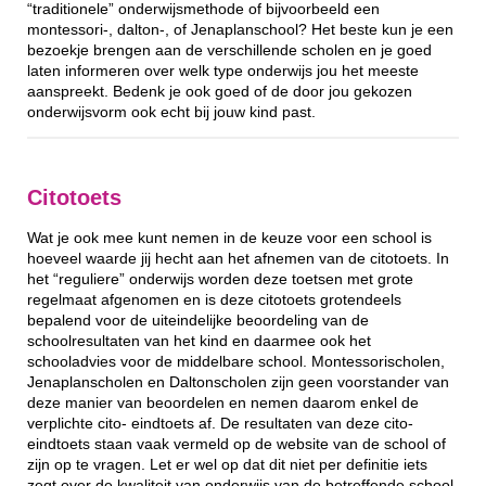
“traditionele” onderwijsmethode of bijvoorbeeld een
montessori-, dalton-, of Jenaplanschool? Het beste kun je een
bezoekje brengen aan de verschillende scholen en je goed
laten informeren over welk type onderwijs jou het meeste
aanspreekt. Bedenk je ook goed of de door jou gekozen
onderwijsvorm ook echt bij jouw kind past.
Citotoets
Wat je ook mee kunt nemen in de keuze voor een school is
hoeveel waarde jij hecht aan het afnemen van de citotoets. In
het “reguliere” onderwijs worden deze toetsen met grote
regelmaat afgenomen en is deze citotoets grotendeels
bepalend voor de uiteindelijke beoordeling van de
schoolresultaten van het kind en daarmee ook het
schooladvies voor de middelbare school. Montessorischolen,
Jenaplanscholen en Daltonscholen zijn geen voorstander van
deze manier van beoordelen en nemen daarom enkel de
verplichte cito- eindtoets af. De resultaten van deze cito-
eindtoets staan vaak vermeld op de website van de school of
zijn op te vragen. Let er wel op dat dit niet per definitie iets
zegt over de kwaliteit van onderwijs van de betreffende school.