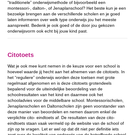
“traditionele” onderwijsmethode of bijvoorbeeld een
montessori-, dalton-, of Jenaplanschool? Het beste kun je een
bezoekje brengen aan de verschillende scholen en je goed
laten informeren over welk type onderwijs jou het meeste
aanspreekt. Bedenk je ook goed of de door jou gekozen
onderwijsvorm ook echt bij jouw kind past.
Citotoets
Wat je ook mee kunt nemen in de keuze voor een school is
hoeveel waarde jij hecht aan het afnemen van de citotoets. In
het “reguliere” onderwijs worden deze toetsen met grote
regelmaat afgenomen en is deze citotoets grotendeels
bepalend voor de uiteindelijke beoordeling van de
schoolresultaten van het kind en daarmee ook het
schooladvies voor de middelbare school. Montessorischolen,
Jenaplanscholen en Daltonscholen zijn geen voorstander van
deze manier van beoordelen en nemen daarom enkel de
verplichte cito- eindtoets af. De resultaten van deze cito-
eindtoets staan vaak vermeld op de website van de school of
zijn op te vragen. Let er wel op dat dit niet per definitie iets
zegt over de kwaliteit van onderwijs van de betreffende school.