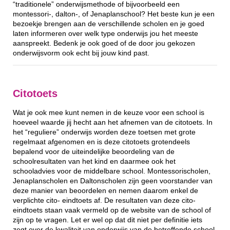
“traditionele” onderwijsmethode of bijvoorbeeld een
montessori-, dalton-, of Jenaplanschool? Het beste kun je een
bezoekje brengen aan de verschillende scholen en je goed
laten informeren over welk type onderwijs jou het meeste
aanspreekt. Bedenk je ook goed of de door jou gekozen
onderwijsvorm ook echt bij jouw kind past.
Citotoets
Wat je ook mee kunt nemen in de keuze voor een school is
hoeveel waarde jij hecht aan het afnemen van de citotoets. In
het “reguliere” onderwijs worden deze toetsen met grote
regelmaat afgenomen en is deze citotoets grotendeels
bepalend voor de uiteindelijke beoordeling van de
schoolresultaten van het kind en daarmee ook het
schooladvies voor de middelbare school. Montessorischolen,
Jenaplanscholen en Daltonscholen zijn geen voorstander van
deze manier van beoordelen en nemen daarom enkel de
verplichte cito- eindtoets af. De resultaten van deze cito-
eindtoets staan vaak vermeld op de website van de school of
zijn op te vragen. Let er wel op dat dit niet per definitie iets
zegt over de kwaliteit van onderwijs van de betreffende school.