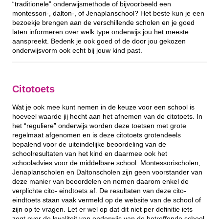
“traditionele” onderwijsmethode of bijvoorbeeld een
montessori-, dalton-, of Jenaplanschool? Het beste kun je een
bezoekje brengen aan de verschillende scholen en je goed
laten informeren over welk type onderwijs jou het meeste
aanspreekt. Bedenk je ook goed of de door jou gekozen
onderwijsvorm ook echt bij jouw kind past.
Citotoets
Wat je ook mee kunt nemen in de keuze voor een school is
hoeveel waarde jij hecht aan het afnemen van de citotoets. In
het “reguliere” onderwijs worden deze toetsen met grote
regelmaat afgenomen en is deze citotoets grotendeels
bepalend voor de uiteindelijke beoordeling van de
schoolresultaten van het kind en daarmee ook het
schooladvies voor de middelbare school. Montessorischolen,
Jenaplanscholen en Daltonscholen zijn geen voorstander van
deze manier van beoordelen en nemen daarom enkel de
verplichte cito- eindtoets af. De resultaten van deze cito-
eindtoets staan vaak vermeld op de website van de school of
zijn op te vragen. Let er wel op dat dit niet per definitie iets
zegt over de kwaliteit van onderwijs van de betreffende school.