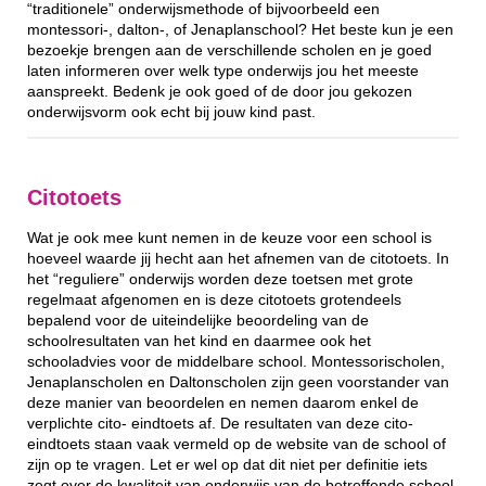
“traditionele” onderwijsmethode of bijvoorbeeld een
montessori-, dalton-, of Jenaplanschool? Het beste kun je een
bezoekje brengen aan de verschillende scholen en je goed
laten informeren over welk type onderwijs jou het meeste
aanspreekt. Bedenk je ook goed of de door jou gekozen
onderwijsvorm ook echt bij jouw kind past.
Citotoets
Wat je ook mee kunt nemen in de keuze voor een school is
hoeveel waarde jij hecht aan het afnemen van de citotoets. In
het “reguliere” onderwijs worden deze toetsen met grote
regelmaat afgenomen en is deze citotoets grotendeels
bepalend voor de uiteindelijke beoordeling van de
schoolresultaten van het kind en daarmee ook het
schooladvies voor de middelbare school. Montessorischolen,
Jenaplanscholen en Daltonscholen zijn geen voorstander van
deze manier van beoordelen en nemen daarom enkel de
verplichte cito- eindtoets af. De resultaten van deze cito-
eindtoets staan vaak vermeld op de website van de school of
zijn op te vragen. Let er wel op dat dit niet per definitie iets
zegt over de kwaliteit van onderwijs van de betreffende school.