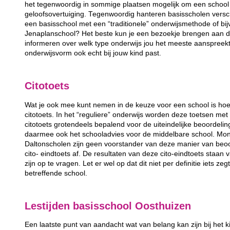
het tegenwoordig in sommige plaatsen mogelijk om een school 
geloofsovertuiging. Tegenwoordig hanteren basisscholen versc
een basisschool met een “traditionele” onderwijsmethode of bij
Jenaplanschool? Het beste kun je een bezoekje brengen aan de
informeren over welk type onderwijs jou het meeste aanspreek
onderwijsvorm ook echt bij jouw kind past.
Citotoets
Wat je ook mee kunt nemen in de keuze voor een school is hoe
citotoets. In het “reguliere” onderwijs worden deze toetsen m
citotoets grotendeels bepalend voor de uiteindelijke beoordeli
daarmee ook het schooladvies voor de middelbare school. Mon
Daltonscholen zijn geen voorstander van deze manier van beo
cito- eindtoets af. De resultaten van deze cito-eindtoets staan
zijn op te vragen. Let er wel op dat dit niet per definitie iets ze
betreffende school.
Lestijden basisschool Oosthuizen
Een laatste punt van aandacht wat van belang kan zijn bij het k