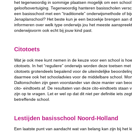
het tegenwoordig in sommige plaatsen mogelijk om een school 
geloofsovertuiging. Tegenwoordig hanteren basisscholen versc
een basisschool met een “traditionele” onderwijsmethode of bij
Jenaplanschool? Het beste kun je een bezoekje brengen aan de
informeren over welk type onderwijs jou het meeste aanspreek
onderwijsvorm ook echt bij jouw kind past.
Citotoets
Wat je ook mee kunt nemen in de keuze voor een school is hoe
citotoets. In het “reguliere” onderwijs worden deze toetsen m
citotoets grotendeels bepalend voor de uiteindelijke beoordeli
daarmee ook het schooladvies voor de middelbare school. Mon
Daltonscholen zijn geen voorstander van deze manier van beo
cito- eindtoets af. De resultaten van deze cito-eindtoets staan
zijn op te vragen. Let er wel op dat dit niet per definitie iets ze
betreffende school.
Lestijden basisschool Noord-Holland
Een laatste punt van aandacht wat van belang kan zijn bij het k