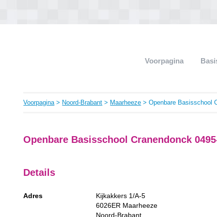
Voorpagina
Basi
Voorpagina
>
Noord-Brabant
>
Maarheeze
> Openbare Basisschool 
Openbare Basisschool Cranendonck 0495-
Details
Adres
Kijkakkers 1/A-5
6026ER
Maarheeze
Noord-Brabant