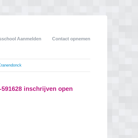
sschool Aanmelden
Contact opnemen
Cranendonck
591628 inschrijven open