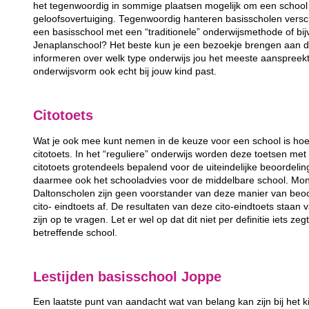
het tegenwoordig in sommige plaatsen mogelijk om een school 
geloofsovertuiging. Tegenwoordig hanteren basisscholen versc
een basisschool met een “traditionele” onderwijsmethode of bij
Jenaplanschool? Het beste kun je een bezoekje brengen aan de
informeren over welk type onderwijs jou het meeste aanspreek
onderwijsvorm ook echt bij jouw kind past.
Citotoets
Wat je ook mee kunt nemen in de keuze voor een school is hoe
citotoets. In het “reguliere” onderwijs worden deze toetsen m
citotoets grotendeels bepalend voor de uiteindelijke beoordeli
daarmee ook het schooladvies voor de middelbare school. Mon
Daltonscholen zijn geen voorstander van deze manier van beo
cito- eindtoets af. De resultaten van deze cito-eindtoets staan
zijn op te vragen. Let er wel op dat dit niet per definitie iets ze
betreffende school.
Lestijden basisschool Joppe
Een laatste punt van aandacht wat van belang kan zijn bij het k